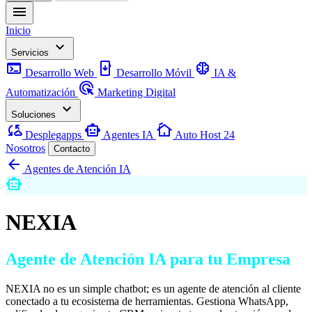
menu
Inicio
keyboard_arrow_down
Servicios
terminal
install_mobile
neurology
Desarrollo Web
Desarrollo Móvil
IA &
ads_click
Automatización
Marketing Digital
keyboard_arrow_down
Soluciones
cloud_sync
smart_toy
cottage
Desplegapps
Agentes IA
Auto Host 24
Nosotros
Contacto
arrow_back
Agentes de Atención IA
smart_toy
NEXIA
Agente de Atención IA para tu Empresa
NEXIA no es un simple chatbot; es un agente de atención al cliente
conectado a tu ecosistema de herramientas. Gestiona WhatsApp,