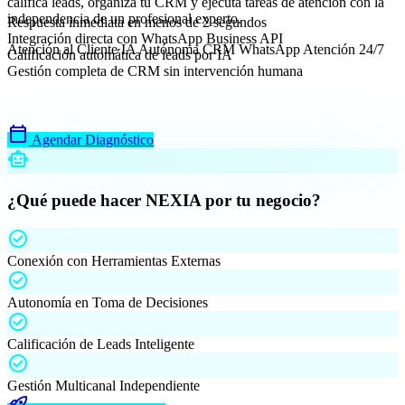
califica leads, organiza tu CRM y ejecuta tareas de atención con la
independencia de un profesional experto.
Respuesta inmediata en menos de 2 segundos
Integración directa con WhatsApp Business API
Atención al Cliente
IA Autónoma
CRM WhatsApp
Atención 24/7
Calificación automática de leads por IA
Gestión completa de CRM sin intervención humana
calendar_today
Agendar Diagnóstico
smart_toy
¿Qué puede hacer NEXIA por tu negocio?
check_circle
Conexión con Herramientas Externas
check_circle
Autonomía en Toma de Decisiones
check_circle
Calificación de Leads Inteligente
check_circle
Gestión Multicanal Independiente
rocket_launch