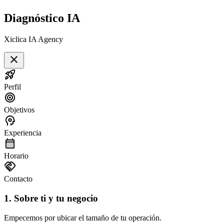
Diagnóstico IA
Xiclica IA Agency
close
rocket_launch
Perfil
target
Objetivos
psychology
Experiencia
calendar_month
Horario
handshake
Contacto
1. Sobre ti y tu negocio
Empecemos por ubicar el tamaño de tu operación.