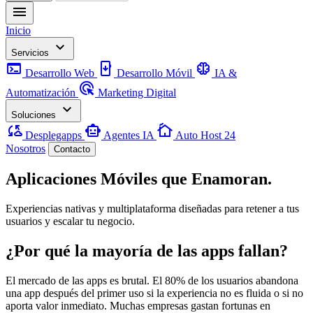
menu
Inicio
keyboard_arrow_down
Servicios
terminal
install_mobile
neurology
Desarrollo Web
Desarrollo Móvil
IA &
ads_click
Automatización
Marketing Digital
keyboard_arrow_down
Soluciones
cloud_sync
smart_toy
cottage
Desplegapps
Agentes IA
Auto Host 24
Nosotros
Contacto
Aplicaciones Móviles
que Enamoran.
Experiencias nativas y multiplataforma diseñadas para retener a tus
usuarios y escalar tu negocio.
¿Por qué la mayoría de las apps fallan?
El mercado de las apps es brutal. El 80% de los usuarios abandona
una app después del primer uso si la experiencia no es fluida o si no
aporta valor inmediato. Muchas empresas gastan fortunas en