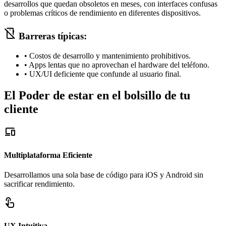
desarrollos que quedan obsoletos en meses, con interfaces confusas
o problemas críticos de rendimiento en diferentes dispositivos.
mobile_off
Barreras típicas:
•
Costos de desarrollo y mantenimiento prohibitivos.
•
Apps lentas que no aprovechan el hardware del teléfono.
•
UX/UI deficiente que confunde al usuario final.
El Poder de estar en el bolsillo de tu
cliente
devices
Multiplataforma Eficiente
Desarrollamos una sola base de código para iOS y Android sin
sacrificar rendimiento.
touch_app
UX Intuitiva