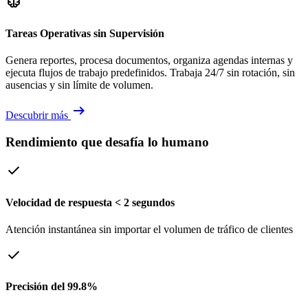
neurology
Tareas Operativas sin Supervisión
Genera reportes, procesa documentos, organiza agendas internas y
ejecuta flujos de trabajo predefinidos. Trabaja 24/7 sin rotación, sin
ausencias y sin límite de volumen.
arrow_right_alt
Descubrir más
Rendimiento que desafía lo humano
check
Velocidad de respuesta < 2 segundos
Atención instantánea sin importar el volumen de tráfico de clientes
check
Precisión del 99.8%