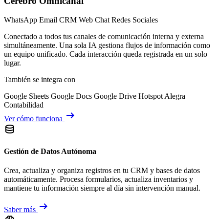
Cerebro Omnicanal
WhatsApp
Email
CRM
Web Chat
Redes Sociales
Conectado a todos tus canales de comunicación interna y externa
simultáneamente. Una sola IA gestiona flujos de información como
un equipo unificado. Cada interacción queda registrada en un solo
lugar.
También se integra con
Google Sheets
Google Docs
Google Drive
Hotspot
Alegra
Contabilidad
arrow_right_alt
Ver cómo funciona
database
Gestión de Datos Autónoma
Crea, actualiza y organiza registros en tu CRM y bases de datos
automáticamente. Procesa formularios, actualiza inventarios y
mantiene tu información siempre al día sin intervención manual.
arrow_right_alt
Saber más