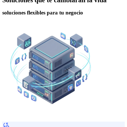
Soluciones que te cambiarán la vida
soluciones flexibles para tu negocio
cloud_sync