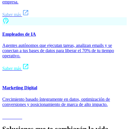
empresa.
open_in_new
Saber más
psychology_alt
Empleados de IA
Agentes autónomos que ejecutan tareas, analizan emails y se
conectan a tus bases de datos para liberar el 70% de tu tiempo
operativo.
open_in_new
Saber más
ads_click
Marketing Digital
Crecimiento basado íntegramente en datos, optimización de
conversiones y posicionamiento de marca de alto impacto.
open_in_new
Saber más