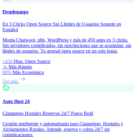
Desplegapps
En 3 Clicks
Open Source
Sin Límites de Usuarios
Soporte en
Español
Monta Chatwoot, n8n, WordPress y más de 450 apps en 3 clicks.
Sin servidores complicados, sin suscripciones que se acumulan, sin
límites de usuarios. Tu arsenal open source en un solo lugar.
+450
Htas. Open Source
3x
Más Rápido
80%
Más Económico
arrow_right_alt
Ver más
cottage
Auto Host 24
Glampings
Hostales
Reservas 24/7
Pagos Bold
Gestión inteligente y automatizada para Glampings, Hostales y
Alojamientos Rurales. Atiende, reserva y cobra 24/7 sin
complicaciones.