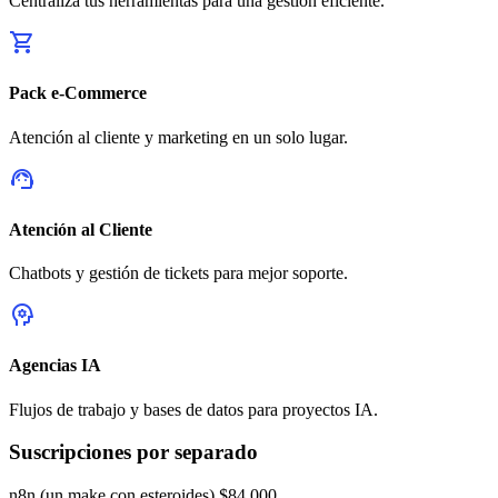
Centraliza tus herramientas para una gestión eficiente.
shopping_cart
Pack e-Commerce
Atención al cliente y marketing en un solo lugar.
support_agent
Atención al Cliente
Chatbots y gestión de tickets para mejor soporte.
psychology
Agencias IA
Flujos de trabajo y bases de datos para proyectos IA.
Suscripciones por separado
n8n (un make con esteroides)
$84.000