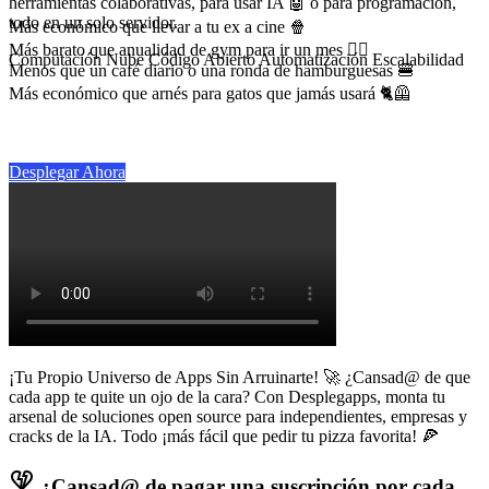
herramientas colaborativas, para usar IA 🤖 o para programación,
todo en un solo servidor.
Más económico que llevar a tu ex a cine 🍿
Más barato que anualidad de gym para ir un mes 🏋🏼
Computación Nube
Código Abierto
Automatización
Escalabilidad
Menos que un café diario o una ronda de hamburguesas 🍔
Más económico que arnés para gatos que jamás usará 🐈🦺
Desplegar Ahora
¡Tu Propio Universo de Apps Sin Arruinarte! 🚀 ¿Cansad@ de que
cada app te quite un ojo de la cara? Con Desplegapps, monta tu
arsenal de soluciones open source para independientes, empresas y
cracks de la IA. Todo ¡más fácil que pedir tu pizza favorita! 🍕
heart_broken
¿Cansad@ de pagar una suscripción por cada