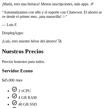
¡María, eres una berraca! Menos suscripciones, más apps. 🎉
"Automatizamos con n8n y el soporte con Chatwoot. El ahorro se
ve desde el primer mes, ¡una maravilla! ✨"
— Luis F.
DesplegApps:
¡Luis, eres nuestro héroe del ahorro! 🚀
Nuestros Precios
Precios honestos para todos.
Servidor Econo
$45.000
/mes
check_circle
2 vCPU
check_circle
4 GB RAM
check_circle
40 GB SSD