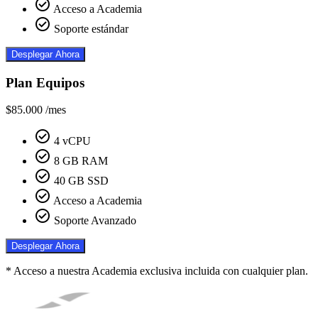
check_circle
Acceso a Academia
check_circle
Soporte estándar
Desplegar Ahora
Plan Equipos
$85.000
/mes
check_circle
4 vCPU
check_circle
8 GB RAM
check_circle
40 GB SSD
check_circle
Acceso a Academia
check_circle
Soporte Avanzado
Desplegar Ahora
* Acceso a nuestra Academia exclusiva incluida con cualquier plan.