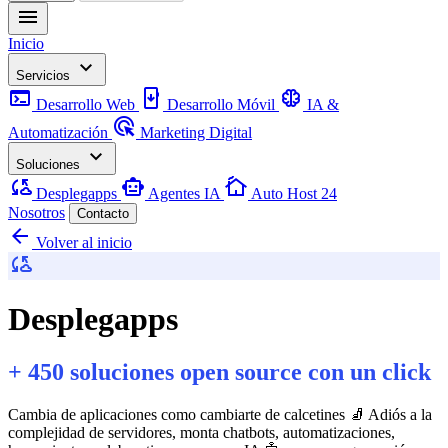
menu
Inicio
keyboard_arrow_down
Servicios
terminal
install_mobile
neurology
Desarrollo Web
Desarrollo Móvil
IA &
ads_click
Automatización
Marketing Digital
keyboard_arrow_down
Soluciones
cloud_sync
smart_toy
cottage
Desplegapps
Agentes IA
Auto Host 24
Nosotros
Contacto
arrow_back
Volver al inicio
cloud_sync
Desplegapps
+ 450 soluciones open source con un click
Cambia de aplicaciones como cambiarte de calcetines 🧦 Adiós a la
complejidad de servidores, monta chatbots, automatizaciones,