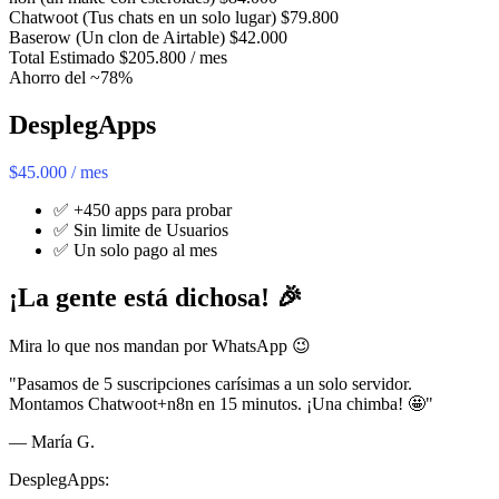
Chatwoot (Tus chats en un solo lugar)
$79.800
Baserow (Un clon de Airtable)
$42.000
Total Estimado
$205.800 / mes
Ahorro del ~78%
DesplegApps
$45.000 / mes
✅ +450 apps para probar
✅ Sin limite de Usuarios
✅ Un solo pago al mes
¡La gente está dichosa! 🎉
Mira lo que nos mandan por WhatsApp 😉
"Pasamos de 5 suscripciones carísimas a un solo servidor.
Montamos Chatwoot+n8n en 15 minutos. ¡Una chimba! 🤩"
— María G.
DesplegApps: